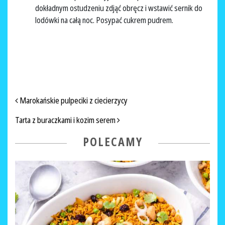
dokładnym ostudzeniu zdjąć obręcz i wstawić sernik do
lodówki na całą noc. Posypać cukrem pudrem.
NAWIGACJA PO ARTYKUŁACH
Marokańskie pulpeciki z ciecierzycy
Tarta z buraczkami i kozim serem
POLECAMY