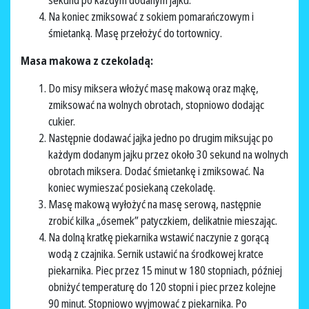
sekund po każdym dodanym jajku.
Na koniec zmiksować z sokiem pomarańczowym i
śmietanką. Masę przełożyć do tortownicy.
Masa makowa z czekoladą:
Do misy miksera włożyć masę makową oraz mąkę,
zmiksować na wolnych obrotach, stopniowo dodając
cukier.
Następnie dodawać jajka jedno po drugim miksując po
każdym dodanym jajku przez około 30 sekund na wolnych
obrotach miksera. Dodać śmietankę i zmiksować. Na
koniec wymieszać posiekaną czekoladę.
Masę makową wyłożyć na masę serową, następnie
zrobić kilka „ósemek” patyczkiem, delikatnie mieszając.
Na dolną kratkę piekarnika wstawić naczynie z gorącą
wodą z czajnika. Sernik ustawić na środkowej kratce
piekarnika. Piec przez 15 minut w 180 stopniach, później
obniżyć temperaturę do 120 stopni i piec przez kolejne
90 minut. Stopniowo wyjmować z piekarnika. Po