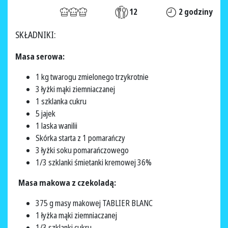
12
2 godziny
SKŁADNIKI:
Masa serowa:
1 kg twarogu zmielonego trzykrotnie
3 łyżki mąki ziemniaczanej
1 szklanka cukru
5 jajek
1 laska wanilii
Skórka starta z 1 pomarańczy
3 łyżki soku pomarańczowego
1/3 szklanki śmietanki kremowej 36%
Masa makowa z czekoladą:
375 g masy makowej TABLIER BLANC
1 łyżka mąki ziemniaczanej
1/3 szklanki cukru