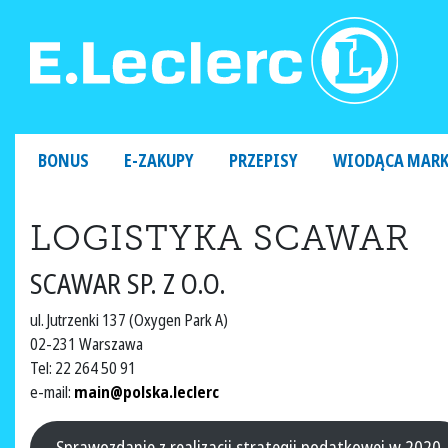
MAIN NAVIGATION
BONUS
E-ZAKUPY
PRZEPISY
WIODĄCA MAR
LOGISTYKA SCAWAR
SCAWAR SP. Z O.O.
ul. Jutrzenki 137 (Oxygen Park A)
02-231 Warszawa
Tel: 22 264 50 91
e-mail:
main@polska.leclerc