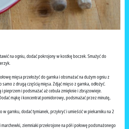
stawić na ogniu, dodać pokrojony w kostkę boczek. Smażyć do
erzyk.
Połowę mięsa przełożyć do garnka i obsmażać na dużym ogniu z
o samo z drugą częścią mięsa. Zdjąć mięso z garnka, odłożyć.
 i pieprzem i podsmażać aż cebula zmięknie i zbrązowieje.
Dodać mąkę i koncentrat pomidorowy, podsmażać przez minutę,
o w garnku, dodać tymianek, przykryć i umieścić w piekarniku na 2
i marchewki, ziemniaki przekrojone na pół i połowę podsmażonego