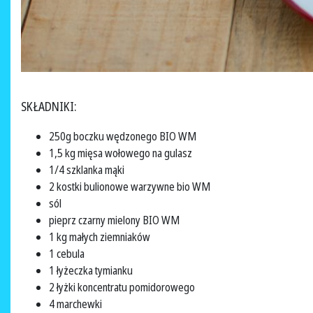
SKŁADNIKI:
250g boczku wędzonego BIO WM
1,5 kg mięsa wołowego na gulasz
1/4 szklanka mąki
2 kostki bulionowe warzywne bio WM
sól
pieprz czarny mielony BIO WM
1 kg małych ziemniaków
1 cebula
1 łyżeczka tymianku
2 łyżki koncentratu pomidorowego
4 marchewki