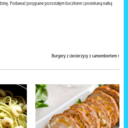
odzinę. Podawać posypane pozostałym boczkiem i posiekaną natką
Burgery z ciecierzycy z camembertem