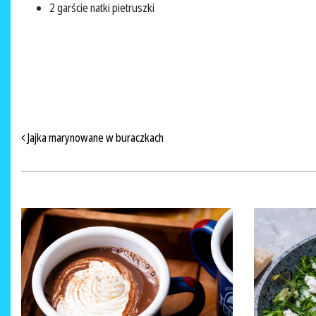
2 garście natki pietruszki
NAWIGACJA PO ARTYKUŁACH
Jajka marynowane w buraczkach