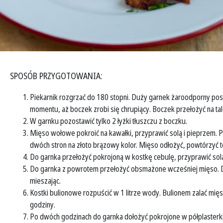
SPOSÓB PRZYGOTOWANIA:
Piekarnik rozgrzać do 180 stopni. Duży garnek żaroodporny po
momentu, aż boczek zrobi się chrupiący. Boczek przełożyć na tal
W garnku pozostawić tylko 2 łyżki tłuszczu z boczku.
Mięso wołowe pokroić na kawałki, przyprawić solą i pieprzem. 
dwóch stron na złoto brązowy kolor. Mięso odłożyć, powtórzyć t
Do garnka przełożyć pokrojoną w kostkę cebulę, przyprawić solą
Do garnka z powrotem przełożyć obsmażone wcześniej mięso. 
mieszając.
Kostki bulionowe rozpuścić w 1 litrze wody. Bulionem zalać mięs
godziny.
Po dwóch godzinach do garnka dołożyć pokrojone w półplasterk