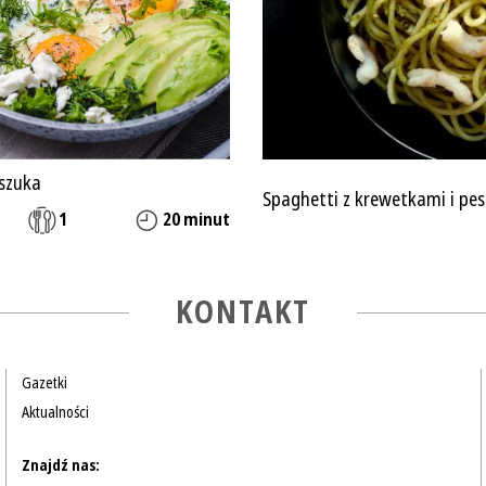
kszuka
Spaghetti z krewetkami i pe
1
20 minut
KONTAKT
Gazetki
Aktualności
Znajdź nas: