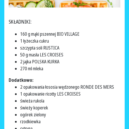
SKŁADNIKI:
160 g mąki pszennej BIO VILLAGE
1 łyżeczka cukru
szczypta soli RUSTICA
50 g masła LES CROISES
2 jajka POLSKA KURKA
270 ml mleka
Dodatkowo:
2 opakowania łososia wędzonego RONDE DES MERS
1 opakowanie ricotty LES CROISES
świeża rukola
świeży koperek
ogórek zielony
rzodkiewka
cytryna