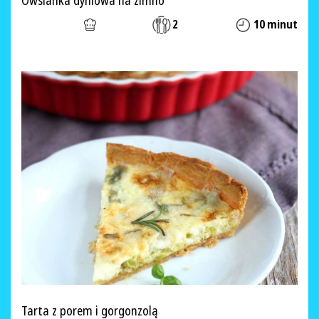
Owsianka dyniowa na zimno
2
10 minut
Tarta z porem i gorgonzolą