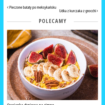
NAWIGACJA PO ARTYKUŁACH
Pieczone bataty po meksykańsku
Udka z kurczaka z gnocchi
POLECAMY