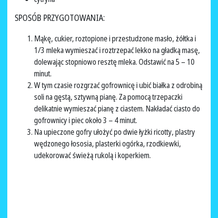
SPOSÓB PRZYGOTOWANIA:
Mąkę, cukier, roztopione i przestudzone masło, żółtka i
1/3 mleka wymieszać i roztrzepać lekko na gładką masę,
dolewając stopniowo resztę mleka. Odstawić na 5 – 10
minut.
W tym czasie rozgrzać gofrownicę i ubić białka z odrobiną
soli na gęstą, sztywną pianę. Za pomocą trzepaczki
delikatnie wymieszać pianę z ciastem. Nakładać ciasto do
gofrownicy i piec około 3 – 4 minut.
Na upieczone gofry ułożyć po dwie łyżki ricotty, plastry
wędzonego łososia, plasterki ogórka, rzodkiewki,
udekorować świeżą rukolą i koperkiem.