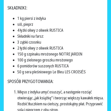
SKŁADNIKI:
1 kg piersi z indyka
sól, pieprz
4 łyżki oliwy z oliwek RUSTICA
Składniki na farsz:
3 ząbki czosnku
2 łyżki oliwy z oliwek RUSTICA
150 g szpinaku mrożonego NOTRE JARDIN
100 g zielonego groszku mrożonego
6 pomidorów suszonych RUSTICA
50 g sera pleśniowego Le Bleu LES CROISÉS
SPOSÓB PRZYGOTOWANIA:
Mięso z indyka umyć osuszyć, a następnie rozciąć
otwierając „jak książkę” i tworząc większy kawałek mięsa.
Rozbić tłuczkiem na cieńszy, prostokątny płat. Przyprawić
solą i pieprzem z obu stron.