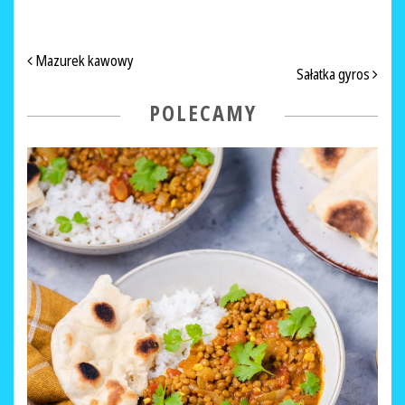
NAWIGACJA PO ARTYKUŁACH
Mazurek kawowy
Sałatka gyros
POLECAMY