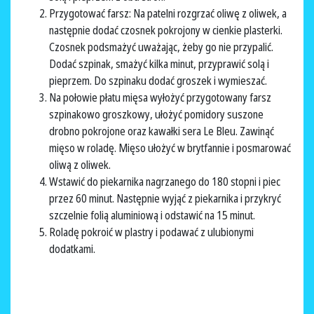
Przygotować farsz: Na patelni rozgrzać oliwę z oliwek, a
następnie dodać czosnek pokrojony w cienkie plasterki.
Czosnek podsmażyć uważając, żeby go nie przypalić.
Dodać szpinak, smażyć kilka minut, przyprawić solą i
pieprzem. Do szpinaku dodać groszek i wymieszać.
Na połowie płatu mięsa wyłożyć przygotowany farsz
szpinakowo groszkowy, ułożyć pomidory suszone
drobno pokrojone oraz kawałki sera Le Bleu. Zawinąć
mięso w roladę. Mięso ułożyć w brytfannie i posmarować
oliwą z oliwek.
Wstawić do piekarnika nagrzanego do 180 stopni i piec
przez 60 minut. Następnie wyjąć z piekarnika i przykryć
szczelnie folią aluminiową i odstawić na 15 minut.
Roladę pokroić w plastry i podawać z ulubionymi
dodatkami.