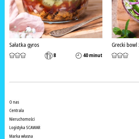
Sałatka gyros
Grecki bowl 
8
40 minut
O nas
Centrala
Nieruchomości
Logistyka SCAWAR
Marka własna