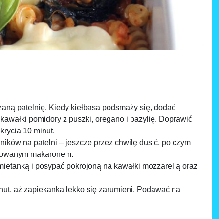
rzaną patelnię. Kiedy kiełbasa podsmaży się, dodać
kawałki pomidory z puszki, oregano i bazylię. Doprawić
krycia 10 minut.
dników na patelni – jeszcze przez chwilę dusić, po czym
gotowanym makaronem.
mietanką i posypać pokrojoną na kawałki mozzarellą oraz
nut, aż zapiekanka lekko się zarumieni. Podawać na