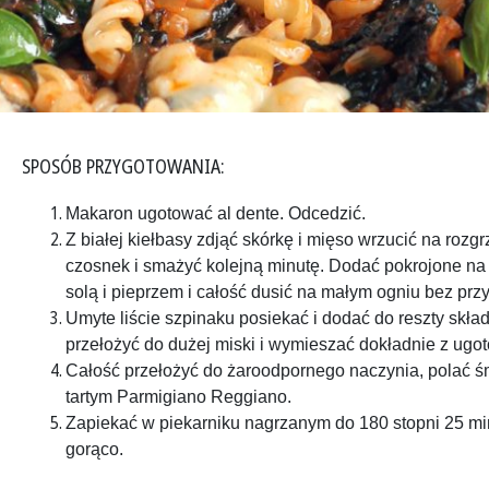
SPOSÓB PRZYGOTOWANIA:
Makaron ugotować al dente. Odcedzić.
Z białej kiełbasy zdjąć skórkę i mięso wrzucić na rozg
czosnek i smażyć kolejną minutę. Dodać pokrojone na 
solą i pieprzem i całość dusić na małym ogniu bez przy
Umyte liście szpinaku posiekać i dodać do reszty skła
przełożyć do dużej miski i wymieszać dokładnie z u
Całość przełożyć do żaroodpornego naczynia, polać ś
tartym Parmigiano Reggiano.
Zapiekać w piekarniku nagrzanym do 180 stopni 25 mi
gorąco.