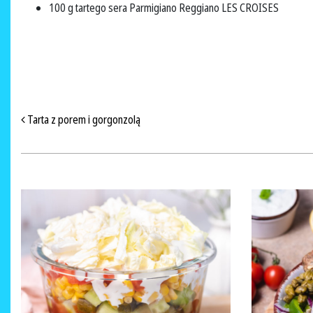
100 g tartego sera Parmigiano Reggiano LES CROISES
NAWIGACJA PO ARTYKUŁACH
Tarta z porem i gorgonzolą