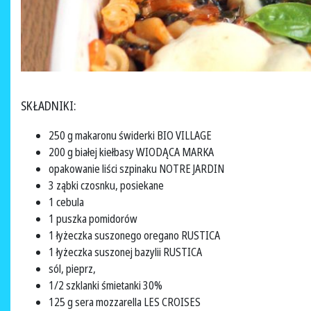
SKŁADNIKI:
250 g makaronu świderki BIO VILLAGE
200 g białej kiełbasy WIODĄCA MARKA
opakowanie liści szpinaku NOTRE JARDIN
3 ząbki czosnku, posiekane
1 cebula
1 puszka pomidorów
1 łyżeczka suszonego oregano RUSTICA
1 łyżeczka suszonej bazylii RUSTICA
sól, pieprz,
1/2 szklanki śmietanki 30%
125 g sera mozzarella LES CROISES