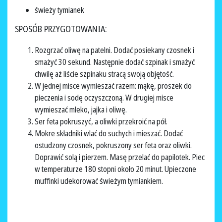
świeży tymianek
SPOSÓB PRZYGOTOWANIA:
Rozgrzać oliwę na patelni. Dodać posiekany czosnek i
smażyć 30 sekund. Następnie dodać szpinak i smażyć
chwilę aż liście szpinaku stracą swoją objętość.
W jednej misce wymieszać razem: mąkę, proszek do
pieczenia i sodę oczyszczoną. W drugiej misce
wymieszać mleko, jajka i oliwę.
Ser feta pokruszyć, a oliwki przekroić na pół.
Mokre składniki wlać do suchych i mieszać. Dodać
ostudzony czosnek, pokruszony ser feta oraz oliwki.
Doprawić solą i pierzem. Masę przelać do papilotek. Piec
w temperaturze 180 stopni około 20 minut. Upieczone
muffinki udekorować świeżym tymiankiem.