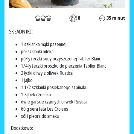
8
35 minut
SKŁADNIKI:
1 szklanka mąki pszennej
pół szklanki mleka
pół łyżeczki sody oczyszczonej Tablier Blanc
1/4 łyżeczki proszku do pieczenia Tablier Blanc
2 łyżki oliwy z oliwek Rustica
1 jajko
1 1/2 szklanki posiekanego szpinaku
1 ząbek czosnku
dwie garście czarnych oliwek Rustica
60 g sera feta Les Croises
sól i pieprz do smaku
Dodatkowo: