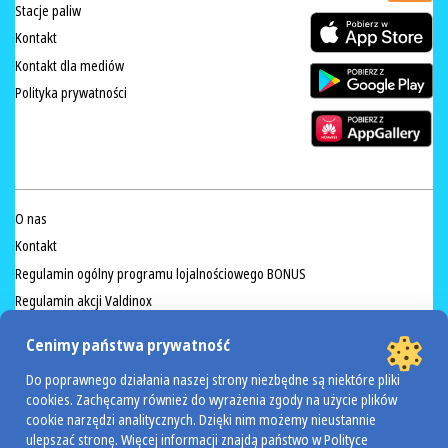
Stacje paliw
Kontakt
Kontakt dla mediów
Polityka prywatności
O nas
Kontakt
Regulamin ogólny programu lojalnościowego BONUS
Regulamin akcji Valdinox
Regulamin konkursu „Rodzinna przygoda z BIC”
Cenimy państwa prywatność
Do poprawnego działania naszej strony niezbędne są niektóre pliki
POWERED BY
cookies. Zachęcamy również do wyrażenia zgody na użycie plików
cookie narzędzi analitycznych. Dzięki nim możemy nieustannie
ulepszać stronę. Więcej informacji znajdą państwo w Polityce