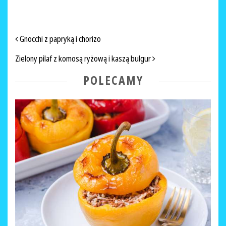
NAWIGACJA PO ARTYKUŁACH
Gnocchi z papryką i chorizo
Zielony pilaf z komosą ryżową i kaszą bulgur
POLECAMY