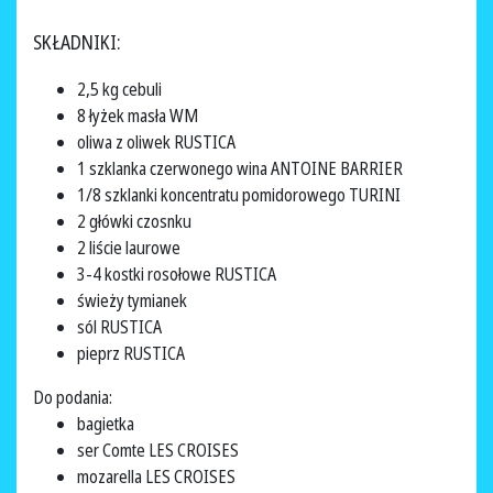
SKŁADNIKI:
2,5 kg cebuli
8 łyżek masła WM
oliwa z oliwek RUSTICA
1 szklanka czerwonego wina ANTOINE BARRIER
1/8 szklanki koncentratu pomidorowego TURINI
2 główki czosnku
2 liście laurowe
3-4 kostki rosołowe RUSTICA
świeży tymianek
sól RUSTICA
pieprz RUSTICA
Do podania:
bagietka
ser Comte LES CROISES
mozarella LES CROISES