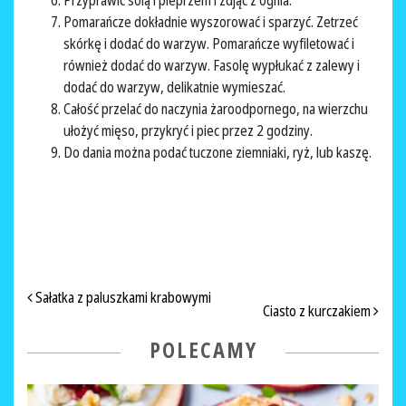
Przyprawić solą i pieprzem i zdjąć z ognia.
Pomarańcze dokładnie wyszorować i sparzyć. Zetrzeć
skórkę i dodać do warzyw. Pomarańcze wyfiletować i
również dodać do warzyw. Fasolę wypłukać z zalewy i
dodać do warzyw, delikatnie wymieszać.
Całość przelać do naczynia żaroodpornego, na wierzchu
ułożyć mięso, przykryć i piec przez 2 godziny.
Do dania można podać tuczone ziemniaki, ryż, lub kaszę.
NAWIGACJA PO ARTYKUŁACH
Sałatka z paluszkami krabowymi
Ciasto z kurczakiem
POLECAMY