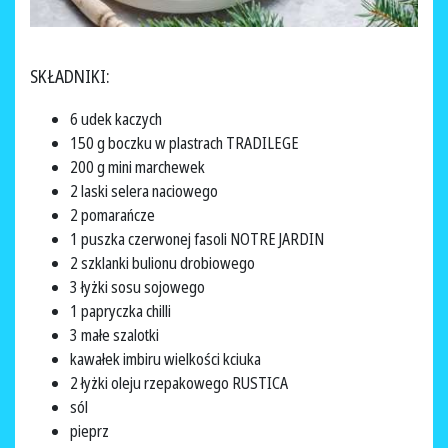
SKŁADNIKI:
6 udek kaczych
150 g boczku w plastrach TRADILEGE
200 g mini marchewek
2 laski selera naciowego
2 pomarańcze
1 puszka czerwonej fasoli NOTRE JARDIN
2 szklanki bulionu drobiowego
3 łyżki sosu sojowego
1 papryczka chilli
3 małe szalotki
kawałek imbiru wielkości kciuka
2 łyżki oleju rzepakowego RUSTICA
sól
pieprz