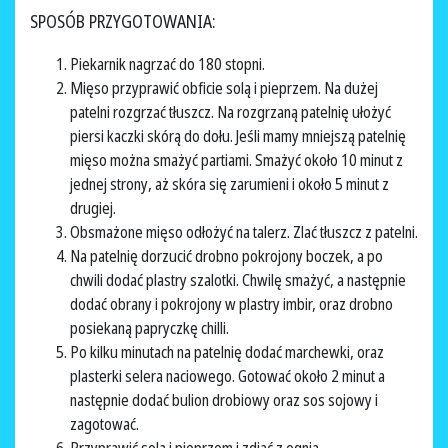
SPOSÓB PRZYGOTOWANIA:
Piekarnik nagrzać do 180 stopni.
Mięso przyprawić obficie solą i pieprzem. Na dużej
patelni rozgrzać tłuszcz. Na rozgrzaną patelnię ułożyć
piersi kaczki skórą do dołu. Jeśli mamy mniejszą patelnię
mięso można smażyć partiami. Smażyć około 10 minut z
jednej strony, aż skóra się zarumieni i około 5 minut z
drugiej.
Obsmażone mięso odłożyć na talerz. Zlać tłuszcz z patelni.
Na patelnię dorzucić drobno pokrojony boczek, a po
chwili dodać plastry szalotki. Chwilę smażyć, a następnie
dodać obrany i pokrojony w plastry imbir, oraz drobno
posiekaną papryczkę chilli.
Po kilku minutach na patelnię dodać marchewki, oraz
plasterki selera naciowego. Gotować około 2 minut a
następnie dodać bulion drobiowy oraz sos sojowy i
zagotować.