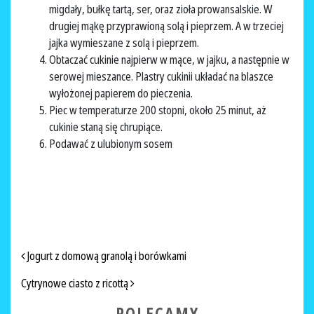
migdały, bułkę tartą, ser, oraz zioła prowansalskie. W
drugiej mąkę przyprawioną solą i pieprzem. A w trzeciej
jajka wymieszane z solą i pieprzem.
Obtaczać cukinie najpierw w mące, w jajku, a następnie w
serowej mieszance. Plastry cukinii układać na blaszce
wyłożonej papierem do pieczenia.
Piec w temperaturze 200 stopni, około 25 minut, aż
cukinie staną się chrupiące.
Podawać z ulubionym sosem
NAWIGACJA PO ARTYKUŁACH
Jogurt z domową granolą i borówkami
Cytrynowe ciasto z ricottą