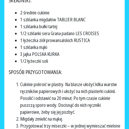
SKŁADNIKI:
2 średnie cukinie
1 szklanka migdałów TABLIER BLANC
1 szklanka bułki tartej
1/2 szklanki sera Grana padano LES CROISES
1 łyżeczka ziół prowansalskich RUSTICA
1 szklanka mąki
3 jajka POLSKA KURKA
1/2 łyżeczki soli
SPOSÓB PRZYGOTOWANIA:
Cukinie pokroić w plastry. Na blasze ułożyć kilka warstw
ręczników papierowych i ułożyć na nich plasterki cukinii.
Posolić i odstawić na 20 minut. Po tym czasie cukinie
puszczą sporo wody. Docisnąć do nich ręczniki
papierowe, żeby się jej pozbyć.
Migdały zmielić na mąkę.
Przygotować trzy miseczki – w jednej wymieszać mielone