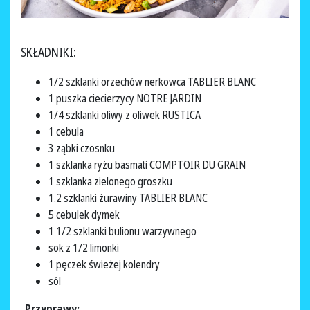
SKŁADNIKI:
1/2 szklanki orzechów nerkowca TABLIER BLANC
1 puszka ciecierzycy NOTRE JARDIN
1/4 szklanki oliwy z oliwek RUSTICA
1 cebula
3 ząbki czosnku
1 szklanka ryżu basmati COMPTOIR DU GRAIN
1 szklanka zielonego groszku
1.2 szklanki żurawiny TABLIER BLANC
5 cebulek dymek
1 1/2 szklanki bulionu warzywnego
sok z 1/2 limonki
1 pęczek świeżej kolendry
sól
Przyprawy: