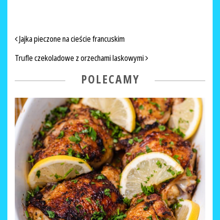
NAWIGACJA PO ARTYKUŁACH
Jajka pieczone na cieście francuskim
Trufle czekoladowe z orzechami laskowymi
POLECAMY