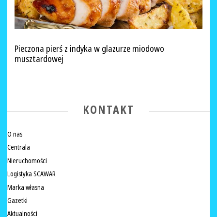
Pieczona pierś z indyka w glazurze miodowo
musztardowej
KONTAKT
O nas
Centrala
Nieruchomości
Logistyka SCAWAR
Marka własna
Gazetki
Aktualności