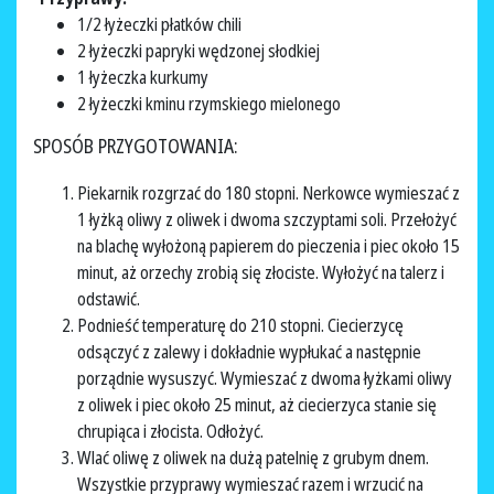
1/2 łyżeczki płatków chili
2 łyżeczki papryki wędzonej słodkiej
1 łyżeczka kurkumy
2 łyżeczki kminu rzymskiego mielonego
SPOSÓB PRZYGOTOWANIA:
Piekarnik rozgrzać do 180 stopni. Nerkowce wymieszać z
1 łyżką oliwy z oliwek i dwoma szczyptami soli. Przełożyć
na blachę wyłożoną papierem do pieczenia i piec około 15
minut, aż orzechy zrobią się złociste. Wyłożyć na talerz i
odstawić.
Podnieść temperaturę do 210 stopni. Ciecierzycę
odsączyć z zalewy i dokładnie wypłukać a następnie
porządnie wysuszyć. Wymieszać z dwoma łyżkami oliwy
z oliwek i piec około 25 minut, aż ciecierzyca stanie się
chrupiąca i złocista. Odłożyć.
Wlać oliwę z oliwek na dużą patelnię z grubym dnem.
Wszystkie przyprawy wymieszać razem i wrzucić na