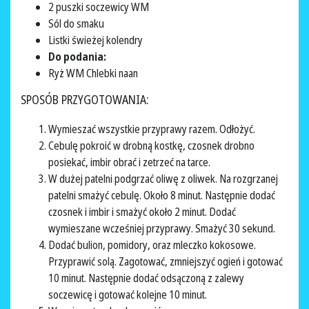
2 puszki soczewicy WM
Sól do smaku
Listki świeżej kolendry
Do podania:
Ryż WM Chlebki naan
SPOSÓB PRZYGOTOWANIA:
Wymieszać wszystkie przyprawy razem. Odłożyć.
Cebulę pokroić w drobną kostkę, czosnek drobno
posiekać, imbir obrać i zetrzeć na tarce.
W dużej patelni podgrzać oliwę z oliwek. Na rozgrzanej
patelni smażyć cebulę. Około 8 minut. Następnie dodać
czosnek i imbir i smażyć około 2 minut. Dodać
wymieszane wcześniej przyprawy. Smażyć 30 sekund.
Dodać bulion, pomidory, oraz mleczko kokosowe.
Przyprawić solą. Zagotować, zmniejszyć ogień i gotować
10 minut. Następnie dodać odsączoną z zalewy
soczewicę i gotować kolejne 10 minut.