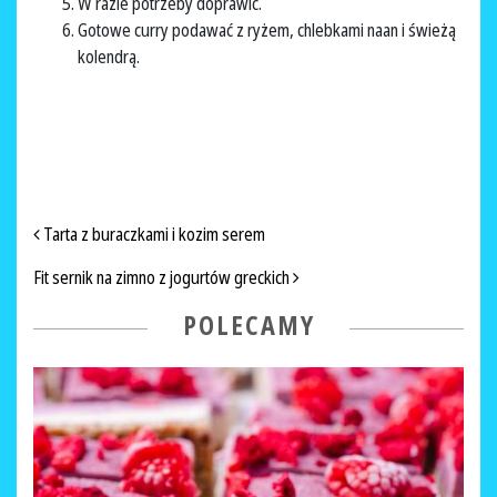
W razie potrzeby doprawić.
Gotowe curry podawać z ryżem, chlebkami naan i świeżą
kolendrą.
NAWIGACJA PO ARTYKUŁACH
Tarta z buraczkami i kozim serem
Fit sernik na zimno z jogurtów greckich
POLECAMY