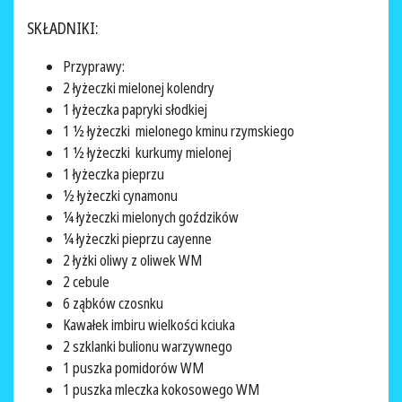
SKŁADNIKI:
Przyprawy:
2 łyżeczki mielonej kolendry
1 łyżeczka papryki słodkiej
1 ½ łyżeczki mielonego kminu rzymskiego
1 ½ łyżeczki kurkumy mielonej
1 łyżeczka pieprzu
½ łyżeczki cynamonu
¼ łyżeczki mielonych goździków
¼ łyżeczki pieprzu cayenne
2 łyżki oliwy z oliwek WM
2 cebule
6 ząbków czosnku
Kawałek imbiru wielkości kciuka
2 szklanki bulionu warzywnego
1 puszka pomidorów WM
1 puszka mleczka kokosowego WM