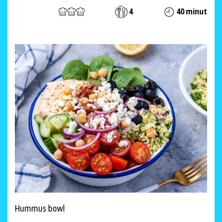
4
40 minut
Hummus bowl