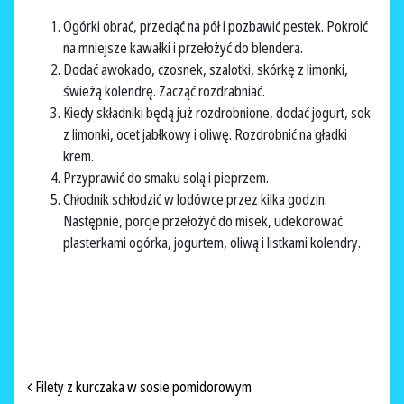
Ogórki obrać, przeciąć na pół i pozbawić pestek. Pokroić
na mniejsze kawałki i przełożyć do blendera.
Dodać awokado, czosnek, szalotki, skórkę z limonki,
świeżą kolendrę. Zacząć rozdrabniać.
Kiedy składniki będą już rozdrobnione, dodać jogurt, sok
z limonki, ocet jabłkowy i oliwę. Rozdrobnić na gładki
krem.
Przyprawić do smaku solą i pieprzem.
Chłodnik schłodzić w lodówce przez kilka godzin.
Następnie, porcje przełożyć do misek, udekorować
plasterkami ogórka, jogurtem, oliwą i listkami kolendry.
NAWIGACJA PO ARTYKUŁACH
Filety z kurczaka w sosie pomidorowym