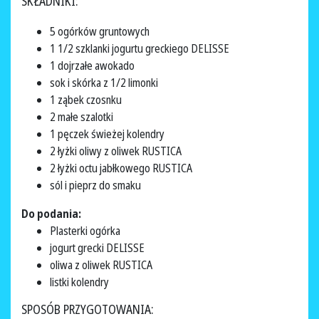
SKŁADNIKI:
5 ogórków gruntowych
1 1/2 szklanki jogurtu greckiego DELISSE
1 dojrzałe awokado
sok i skórka z 1/2 limonki
1 ząbek czosnku
2 małe szalotki
1 pęczek świeżej kolendry
2 łyżki oliwy z oliwek RUSTICA
2 łyżki octu jabłkowego RUSTICA
sól i pieprz do smaku
Do podania:
Plasterki ogórka
jogurt grecki DELISSE
oliwa z oliwek RUSTICA
listki kolendry
SPOSÓB PRZYGOTOWANIA: