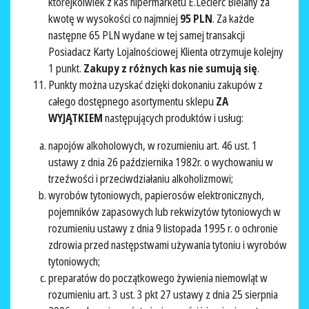
którejkolwiek z kas hipermarketu E.Leclerc Bielany za
kwotę w wysokości co najmniej
95 PLN
. Za każde
następne 65 PLN wydane w tej samej transakcji
Posiadacz Karty Lojalnościowej Klienta otrzymuje kolejny
1 punkt.
Zakupy z różnych kas nie sumują się
.
Punkty można uzyskać dzięki dokonaniu zakupów z
całego dostępnego asortymentu sklepu
ZA
WYJĄTKIEM
następujących produktów i usług:
napojów alkoholowych, w rozumieniu art. 46 ust. 1
ustawy z dnia 26 października 1982r. o wychowaniu w
trzeźwości i przeciwdziałaniu alkoholizmowi;
wyrobów tytoniowych, papierosów elektronicznych,
pojemników zapasowych lub rekwizytów tytoniowych w
rozumieniu ustawy z dnia 9 listopada 1995 r. o ochronie
zdrowia przed następstwami używania tytoniu i wyrobów
tytoniowych;
preparatów do początkowego żywienia niemowląt w
rozumieniu art. 3 ust. 3 pkt 27 ustawy z dnia 25 sierpnia