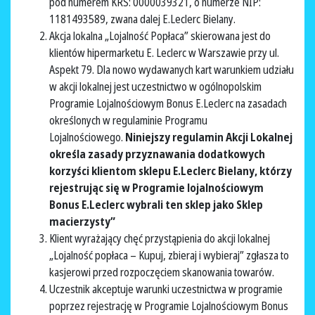
pod numerem KRS: 0000039321, o numerze NIP:
1181493589, zwana dalej E.Leclerc Bielany.
Akcja lokalna „Lojalność Popłaca” skierowana jest do
klientów hipermarketu E. Leclerc w Warszawie przy ul.
Aspekt 79. Dla nowo wydawanych kart warunkiem udziału
w akcji lokalnej jest uczestnictwo w ogólnopolskim
Programie Lojalnościowym Bonus E.Leclerc na zasadach
określonych w regulaminie Programu
Lojalnościowego.
Niniejszy regulamin Akcji Lokalnej
określa zasady przyznawania dodatkowych
korzyści klientom sklepu E.Leclerc Bielany, którzy
rejestrując się w Programie lojalnościowym
Bonus E.Leclerc wybrali ten sklep jako Sklep
macierzysty”
Klient wyrażający chęć przystąpienia do akcji lokalnej
„Lojalność popłaca – Kupuj, zbieraj i wybieraj” zgłasza to
kasjerowi przed rozpoczęciem skanowania towarów.
Uczestnik akceptuje warunki uczestnictwa w programie
poprzez rejestrację w Programie Lojalnościowym Bonus