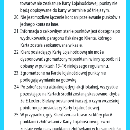
towarów nie zeskanuje Karty Lojalnościowej, punkty nie
będą dopisywane do karty w terminie późniejszym.
Nie jest możliwe łączenie kont ani przelewanie punktów z
jednego konta na inne.
Informacja o całkowitym stanie punktów jest dostępna po
wydrukowaniu paragonu fiskalnego Klienta, którego
Karta została zeskanowana w kasie.
Klient posiadający Kartę Lojalnościową nie może
dysponować zgromadzonymi punktami w inny sposób niż
opisany w punktach 13-16 niniejszego regulaminu.
Zgromadzone na Karcie lojalnościowej punkty nie
podlegają wymianie na gotówkę.
Po zakończeniu aktualnej edycji akcji lokalnej, wszystkie
pozostające na Kartach środki zostaną skasowane, chyba
że E.Leclerc Bielany postanowi inaczej, o czym wcześniej
poinformuje posiadaczy Karty Lojalnościowej.
W przypadku, gdy Klient zwraca towar za który płacił
punktami i złotówkami z Karty Lojalnościowej, zwrot
zostaje wykonany punktami i złotówkami w tej samej ilości