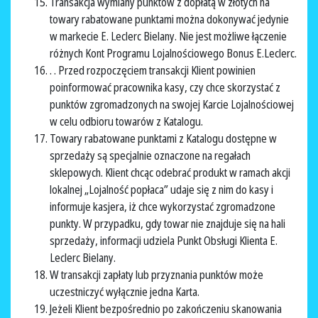
Transakcja wymiany punktów z dopłatą w złotych na
towary rabatowane punktami można dokonywać jedynie
w markecie E. Leclerc Bielany. Nie jest możliwe łączenie
różnych Kont Programu Lojalnościowego Bonus E.Leclerc.
. . Przed rozpoczęciem transakcji Klient powinien
poinformować pracownika kasy, czy chce skorzystać z
punktów zgromadzonych na swojej Karcie Lojalnościowej
w celu odbioru towarów z Katalogu.
Towary rabatowane punktami z Katalogu dostępne w
sprzedaży są specjalnie oznaczone na regałach
sklepowych. Klient chcąc odebrać produkt w ramach akcji
lokalnej „Lojalność popłaca” udaje się z nim do kasy i
informuje kasjera, iż chce wykorzystać zgromadzone
punkty. W przypadku, gdy towar nie znajduje się na hali
sprzedaży, informacji udziela Punkt Obsługi Klienta E.
Leclerc Bielany.
W transakcji zapłaty lub przyznania punktów może
uczestniczyć wyłącznie jedna Karta.
Jeżeli Klient bezpośrednio po zakończeniu skanowania